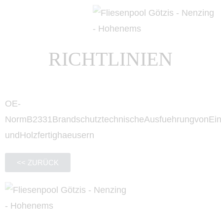
RICHTLINIEN
OE-
NormB2331BrandschutztechnischeAusfuehrungvonEin
undHolzfertighaeusern
<< ZURÜCK