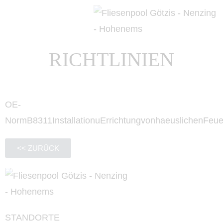
RICHTLINIEN
OE-
NormB8311InstallationuErrichtungvonhaeuslichenFeue
<< ZURÜCK
STANDORTE